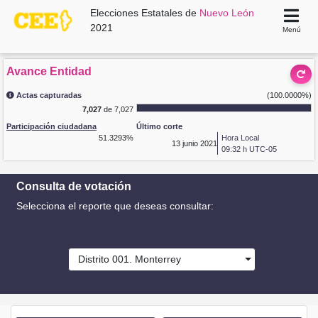
Elecciones Estatales de
Nuevo León
2021
Menú
Avance Entidad
Actas capturadas
(100.0000%)
7,027
de 7,027
Participación ciudadana
Último corte
51.3293%
Hora Local
13
junio 2021
09:32 h UTC-05
Consulta de votación
Selecciona el reporte que deseas consultar:
Distrito 001. Monterrey