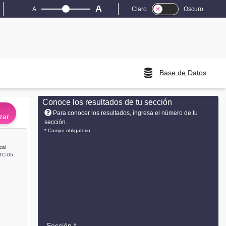
A
A
Claro
Oscuro
Base de Datos
Conoce los resultados de tu sección
Para conocer los resultados, ingresa el número de tu
zar
sección.
* Campo obligatorio
cal
TC-05
Sección *