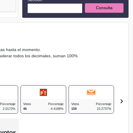
Consulta
ctas hasta el momento.
nsiderar todos los decimales, suman 100%.
Porcentaje
Votos
Porcentaje
Votos
Porcentaje
Votos
2.0172%
46
4.4188%
159
15.2737%
109
 votos