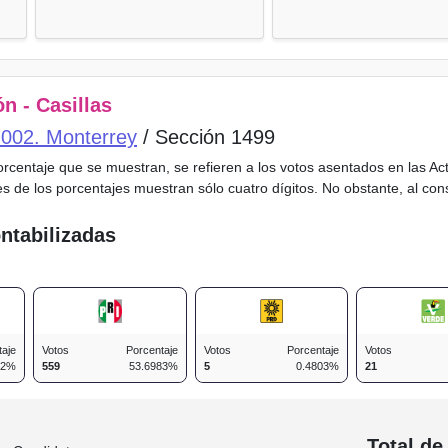
n - Casillas
o 002. Monterrey
/ Sección 1499
porcentaje que se muestran, se refieren a los votos asentados en las A
es de los porcentajes muestran sólo cuatro dígitos. No obstante, al co
ntabilizadas
taje
Votos
Porcentaje
Votos
Porcentaje
Votos
52%
559
53.6983%
5
0.4803%
21
n
Total de