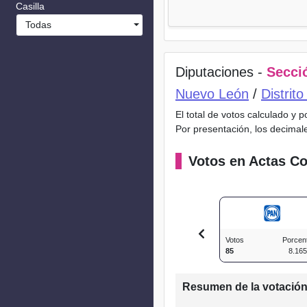
Casilla
Todas
Diputaciones -
Secció
Nuevo León
/
Distrit
El total de votos calculado y 
Por presentación, los decimal
Votos en Actas Co
Votos
Porcen
85
8.16
Resumen de la votació