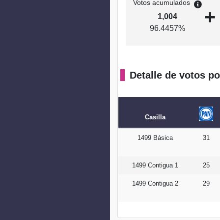
Votos acumulados
+
1,004
96.4457%
Detalle de votos po
Casilla
1499 Básica
31
1499 Contigua 1
25
1499 Contigua 2
29