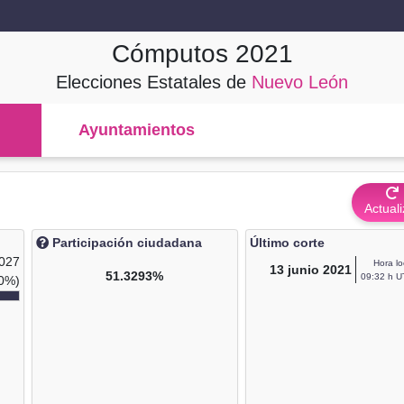
Cómputos
2021
Elecciones Estatales de
Nuevo León
Ayuntamientos
Actuali
Participación ciudadana
Último corte
,027
Hora lo
13
junio 2021
51.3293%
09:32 h U
0%)