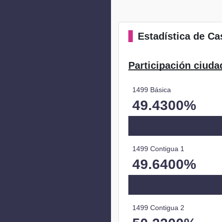
Estadística
de Cas
Participación ciuda
1499 Básica
49.4300%
1499 Contigua 1
49.6400%
1499 Contigua 2