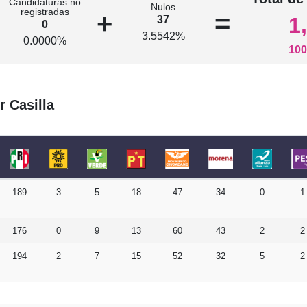
Candidaturas no
Nulos
registradas
+
=
1
37
0
3.5542%
0.0000%
100
r Casilla
189
3
5
18
47
34
0
1
176
0
9
13
60
43
2
2
194
2
7
15
52
32
5
2