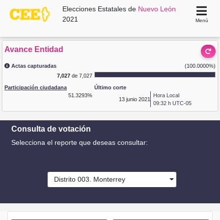
Elecciones Estatales de
Nuevo León
2021
Menú
Avance Entidad
Actas capturadas
(100.0000%)
7,027
de 7,027
Participación ciudadana
Último corte
51.3293%
Hora Local
13
junio 2021
09:32 h UTC-05
Consulta de votación
Selecciona el reporte que deseas consultar:
Distrito 003. Monterrey