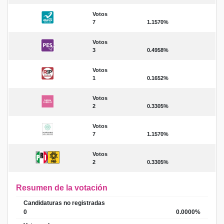
Votos
7
1.1570%
Votos
3
0.4958%
Votos
1
0.1652%
Votos
2
0.3305%
Votos
7
1.1570%
Votos
2
0.3305%
Resumen de la votación
Candidaturas no registradas
0
0.0000%