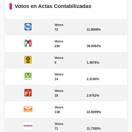
Votos en Actas Contabilizadas
Votos
72
11.9008%
Votos
236
39.0082%
Votos
9
1.4876%
Votos
14
2.3140%
Votos
18
2.9752%
Votos
138
22.8099%
Votos
71
11.7355%