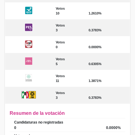
Votos
10
1.2610%
Votos
3
0.3783%
Votos
0
0.0000%
Votos
5
0.6305%
Votos
11
1.3871%
Votos
3
0.3783%
Resumen de la votación
Candidaturas no registradas
0
0.0000%