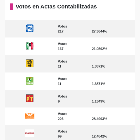
Votos en Actas Contabilizadas
Votos
217
27.3644%
Votos
167
21.0592%
Votos
11
1.3871%
Votos
11
1.3871%
Votos
9
1.1349%
Votos
226
28.4993%
Votos
99
12.4842%