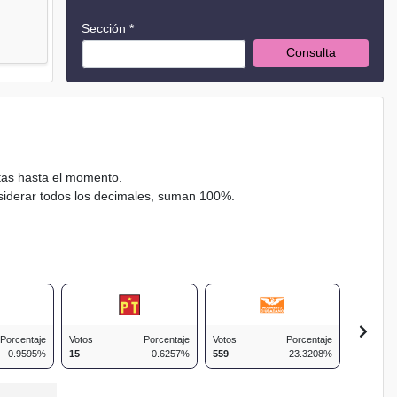
Sección *
Consulta
ctas hasta el momento.
nsiderar todos los decimales, suman 100%.
Porcentaje
Votos
Porcentaje
Votos
Porcentaje
Votos
0.9595%
15
0.6257%
559
23.3208%
128