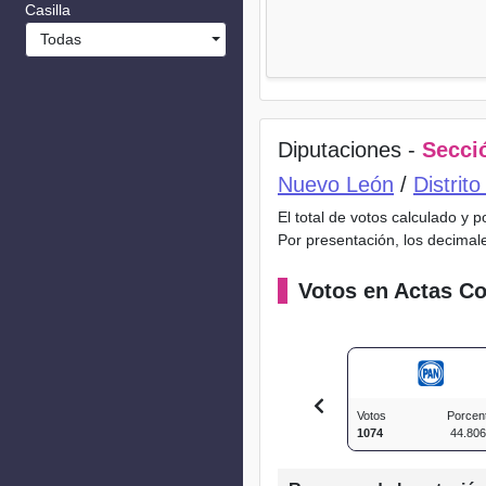
Casilla
Todas
Diputaciones -
Secció
Nuevo León
/
Distrit
El total de votos calculado y 
Por presentación, los decimal
Votos en Actas Co
Votos
Porcen
1074
44.80