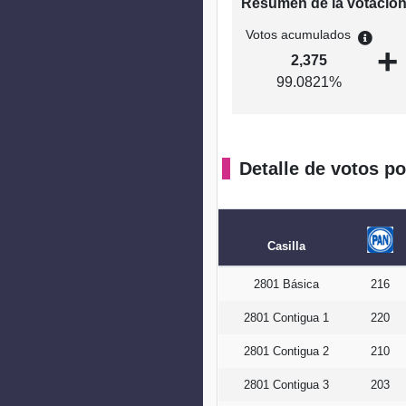
Resumen de la votació
Votos acumulados
+
2,375
99.0821%
Detalle de votos po
Casilla
2801 Básica
216
2801 Contigua 1
220
2801 Contigua 2
210
2801 Contigua 3
203