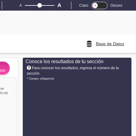
A
A
Claro
Oscuro
Base de Datos
Conoce los resultados de tu sección
Para conocer los resultados, ingresa el número de tu
zar
sección.
* Campo obligatorio
cal
TC-05