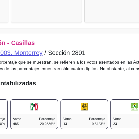
n - Casillas
o 003. Monterrey
/ Sección 2801
porcentaje que se muestran, se refieren a los votos asentados en las A
es de los porcentajes muestran sólo cuatro dígitos. No obstante, al co
ntabilizadas
taje
Votos
Porcentaje
Votos
Porcentaje
Votos
60%
485
20.2336%
13
0.5423%
23