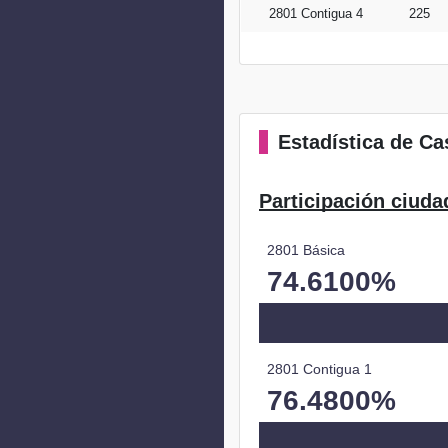
2801 Contigua 4
225
Estadística
de Cas
Participación ciuda
2801 Básica
74.6100%
2801 Contigua 1
76.4800%