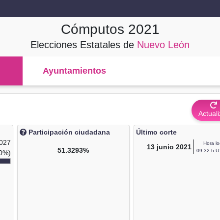
Cómputos
2021
Elecciones Estatales de
Nuevo León
Ayuntamientos
Actuali
Participación ciudadana
Último corte
,027
Hora lo
13
junio 2021
51.3293%
09:32 h U
0%)