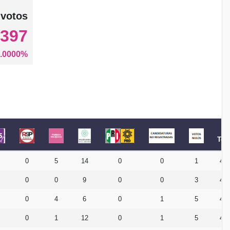
 votos
,397
.0000%
Tota
0
5
14
0
0
1
47
0
0
9
0
0
3
49
0
4
6
0
1
5
48
0
1
12
0
1
5
47