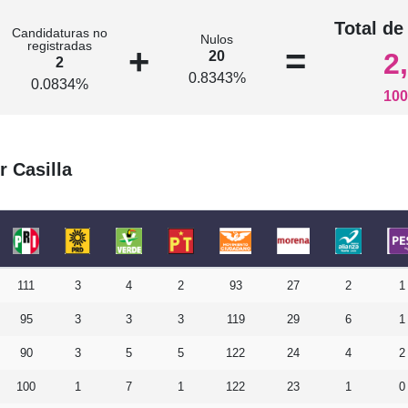
n
Total de
Candidaturas no
Nulos
registradas
+
=
2
20
2
0.8343%
0.0834%
100
r Casilla
111
3
4
2
93
27
2
1
95
3
3
3
119
29
6
1
90
3
5
5
122
24
4
2
100
1
7
1
122
23
1
0