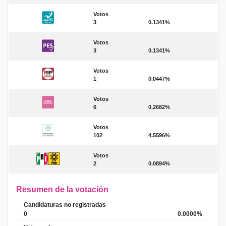
Votos
3
0.1341%
Votos
3
0.1341%
Votos
1
0.0447%
Votos
6
0.2682%
Votos
102
4.5596%
Votos
2
0.0894%
Resumen de la votación
Candidaturas no registradas
0
0.0000%