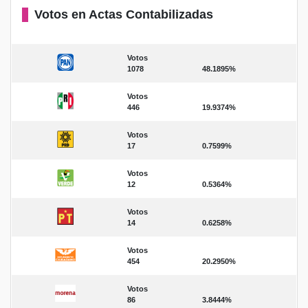
Votos en Actas Contabilizadas
Votos
1078
48.1895%
Votos
446
19.9374%
Votos
17
0.7599%
Votos
12
0.5364%
Votos
14
0.6258%
Votos
454
20.2950%
Votos
86
3.8444%