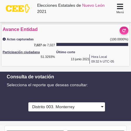
Elecciones Estatales de
Nuevo León
2021
Menú
Avance Entidad
Actas capturadas
(100.0000%)
7,027
de 7,027
Participación ciudadana
Último corte
51.3293%
Hora Local
13
junio 2021
09:32 h UTC-05
Consulta de votación
Selecciona el reporte que deseas consultar:
Distrito 003. Monterrey