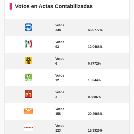
Votos en Actas Contabilizadas
Votos
348
45.0777%
Votos
93
12.0466%
Votos
6
0.7772%
Votos
12
1.5544%
Votos
3
0.3886%
Votos
158
20.4663%
Votos
123
15.9326%