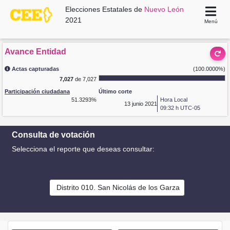
Elecciones Estatales de
Nuevo León
2021
Menú
Avance Entidad
Actas capturadas
(100.0000%)
7,027
de 7,027
Participación ciudadana
Último corte
51.3293%
Hora Local
13
junio 2021
09:32 h UTC-05
Consulta de votación
Selecciona el reporte que deseas consultar:
Distrito 010. San Nicolás de los Garza