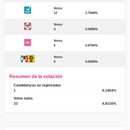
Votos
12
1.7569%
Votos
4
0.5856%
Votos
6
0.8784%
Votos
0
0.0000%
Resumen de la votación
Candidaturas no registradas
1
0.1464%
Votos nulos
33
4.8316%