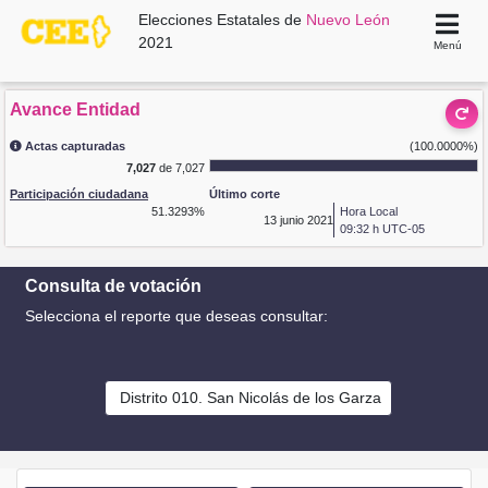
Elecciones Estatales de
Nuevo León
2021
Menú
Avance Entidad
Actas capturadas
(100.0000%)
7,027
de 7,027
Participación ciudadana
Último corte
51.3293%
Hora Local
13
junio 2021
09:32 h UTC-05
Consulta de votación
Selecciona el reporte que deseas consultar:
Distrito 010. San Nicolás de los Garza