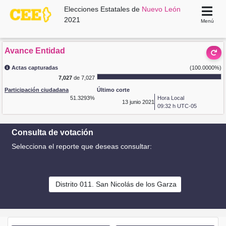
Elecciones Estatales de
Nuevo León
2021
Menú
Avance Entidad
Actas capturadas
(100.0000%)
7,027
de 7,027
Participación ciudadana
Último corte
51.3293%
Hora Local
13
junio 2021
09:32 h UTC-05
Consulta de votación
Selecciona el reporte que deseas consultar:
Distrito 011. San Nicolás de los Garza