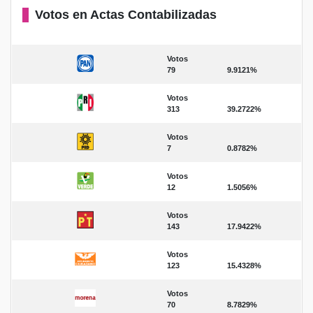
Votos en Actas Contabilizadas
Votos
79
9.9121%
Votos
313
39.2722%
Votos
7
0.8782%
Votos
12
1.5056%
Votos
143
17.9422%
Votos
123
15.4328%
Votos
70
8.7829%