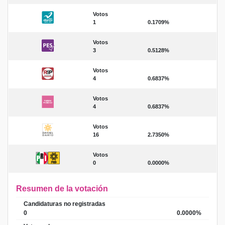
Votos
1
0.1709%
Votos
3
0.5128%
Votos
4
0.6837%
Votos
4
0.6837%
Votos
16
2.7350%
Votos
0
0.0000%
Resumen de la votación
Candidaturas no registradas
0
0.0000%