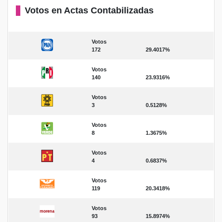
Votos en Actas Contabilizadas
Votos
172
29.4017%
Votos
140
23.9316%
Votos
3
0.5128%
Votos
8
1.3675%
Votos
4
0.6837%
Votos
119
20.3418%
Votos
93
15.8974%