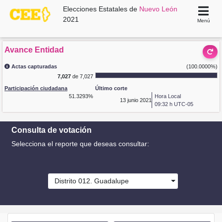
Elecciones Estatales de
Nuevo León
2021
Menú
Avance Entidad
Actas capturadas
(100.0000%)
7,027
de 7,027
Participación ciudadana
Último corte
51.3293%
Hora Local
13
junio 2021
09:32 h UTC-05
Consulta de votación
Selecciona el reporte que deseas consultar:
Distrito 012. Guadalupe