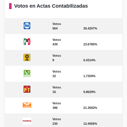
Votos en Actas Contabilizadas
Votos
564
30.4207%
Votos
439
23.6785%
Votos
8
0.4314%
Votos
32
1.7259%
Votos
16
0.8629%
Votos
396
21.3592%
Votos
230
12.4056%