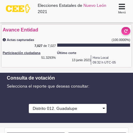
Elecciones Estatales de
Nuevo León
2021
Menú
Avance Entidad
Actas capturadas
(100.0000%)
7,027
de 7,027
Participación ciudadana
Último corte
51.3293%
Hora Local
13
junio 2021
09:32 h UTC-05
Consulta de votación
Selecciona el reporte que deseas consultar:
Distrito 012. Guadalupe