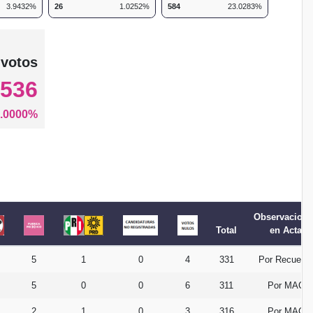
3.9432%
26
1.0252%
584
23.0283%
342
 votos
,536
.0000%
Observacione
Total
en Acta
5
1
0
4
331
Por Recuent
5
0
0
6
311
Por MAC
2
1
0
3
316
Por MAC