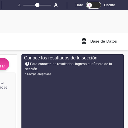
A
A
Claro
Oscuro
Base de Datos
Conoce los resultados de tu sección
Para conocer los resultados, ingresa el número de tu
zar
sección.
* Campo obligatorio
cal
TC-05