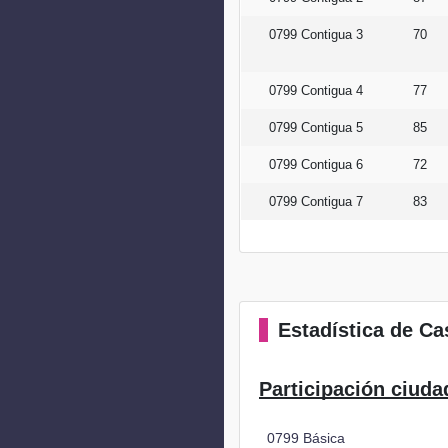
0799 Contigua 3
70
0799 Contigua 4
77
0799 Contigua 5
85
0799 Contigua 6
72
0799 Contigua 7
83
Estadística
de Cas
Participación ciuda
0799 Básica