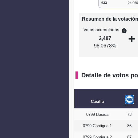
633
24.96
Resumen de la votació
Votos acumulados
+
2,487
98.0678%
Detalle de votos po
Casilla
0799 Básica
73
0799 Contigua 1
86
0799 Contigua 2
87