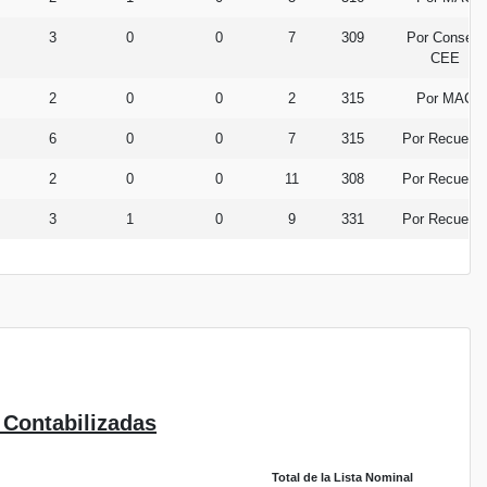
3
0
0
7
309
Por Consejo
CEE
2
0
0
2
315
Por MAC
6
0
0
7
315
Por Recuent
2
0
0
11
308
Por Recuent
3
1
0
9
331
Por Recuent
 Contabilizadas
Total de la Lista Nominal