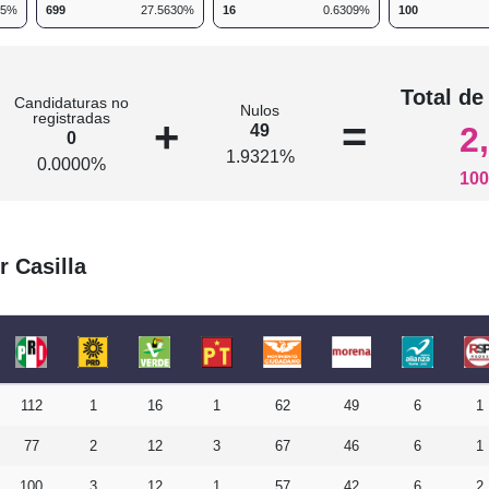
05%
699
27.5630%
16
0.6309%
100
n
Total de
Candidaturas no
Nulos
registradas
+
=
2
49
0
1.9321%
0.0000%
100
r Casilla
112
1
16
1
62
49
6
1
77
2
12
3
67
46
6
1
100
3
12
1
57
42
6
2