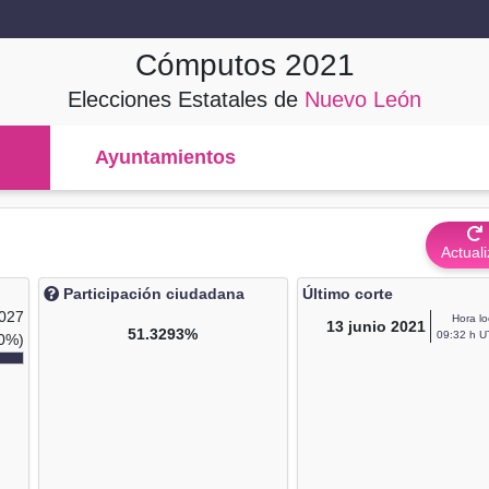
Cómputos
2021
Elecciones Estatales de
Nuevo León
Ayuntamientos
Actuali
Participación ciudadana
Último corte
,027
Hora lo
13
junio 2021
51.3293%
09:32 h U
0%)