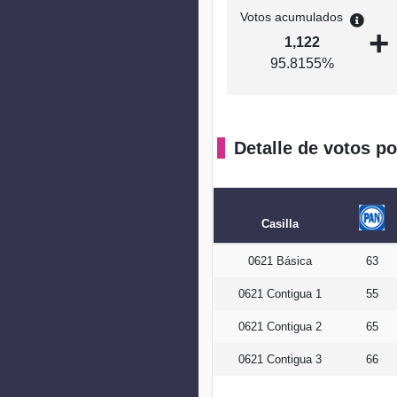
Votos acumulados
+
1,122
95.8155%
Detalle de votos po
Casilla
0621 Básica
63
0621 Contigua 1
55
0621 Contigua 2
65
0621 Contigua 3
66