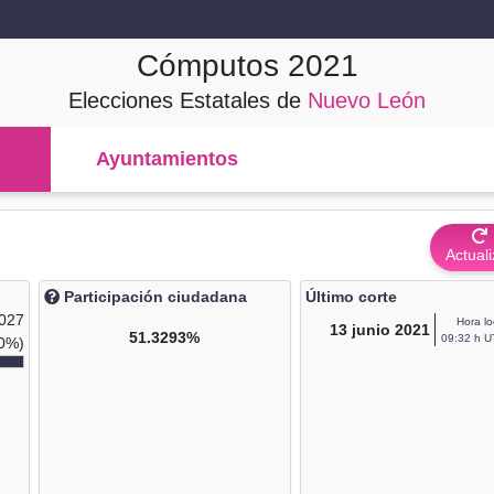
Cómputos
2021
Elecciones Estatales de
Nuevo León
Ayuntamientos
Actuali
Participación ciudadana
Último corte
,027
Hora lo
13
junio 2021
51.3293%
09:32 h U
0%)