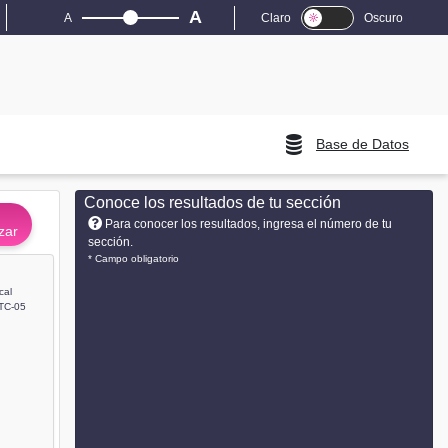
A
A
Claro
Oscuro
Base de Datos
Conoce los resultados de tu sección
Para conocer los resultados, ingresa el número de tu
zar
sección.
* Campo obligatorio
cal
TC-05