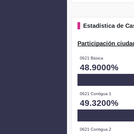
Estadística
de Cas
Participación ciuda
0621 Básica
48.9000%
0621 Contigua 1
49.3200%
0621 Contigua 2