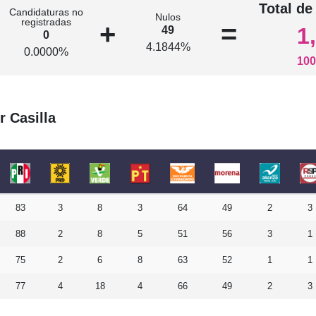
Total de
Candidaturas no
Nulos
registradas
+
=
1
49
0
4.1844%
0.0000%
100
r Casilla
83
3
8
3
64
49
2
3
88
2
8
5
51
56
3
1
75
2
6
8
63
52
1
1
77
4
18
4
66
49
2
3