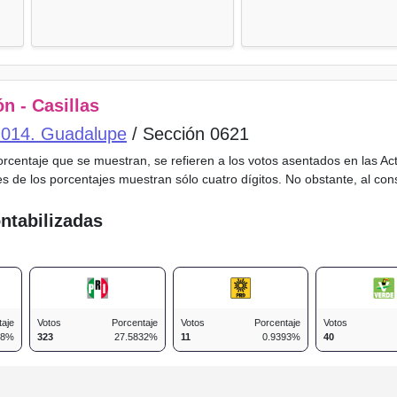
n - Casillas
o 014. Guadalupe
/ Sección 0621
porcentaje que se muestran, se refieren a los votos asentados en las A
es de los porcentajes muestran sólo cuatro dígitos. No obstante, al co
ntabilizadas
taje
Votos
Porcentaje
Votos
Porcentaje
Votos
38%
323
27.5832%
11
0.9393%
40
n