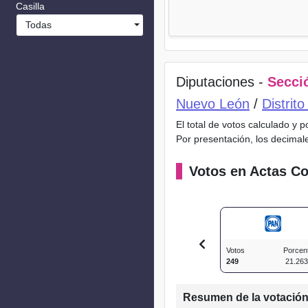
Casilla
Todas
Diputaciones -
Secció
Nuevo León
/
Distrit
El total de votos calculado y 
Por presentación, los decimal
Votos en Actas Co
Votos
Porcen
249
21.26
Resumen de la votació