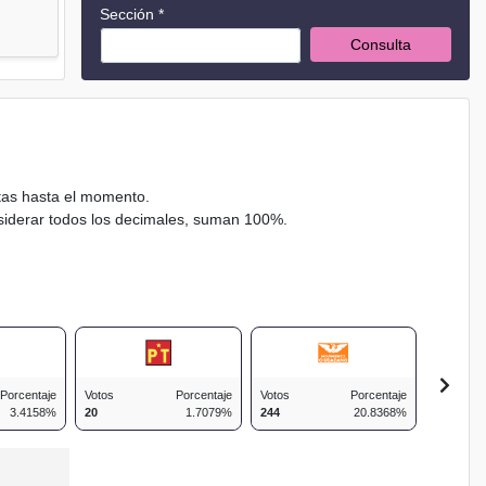
Sección *
Consulta
ctas hasta el momento.
nsiderar todos los decimales, suman 100%.
Porcentaje
Votos
Porcentaje
Votos
Porcentaje
Votos
3.4158%
20
1.7079%
244
20.8368%
206