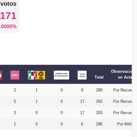
 votos
,171
.0000%
Observacione
Total
en Acta
2
1
0
9
290
Por Recuent
5
1
0
17
292
Por Recuent
3
0
0
17
293
Por Recuent
1
0
0
6
296
Por MAC