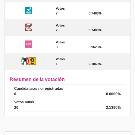
Votos
7
0.7486%
Votos
7
0.7486%
Votos
9
0.9625%
Votos
1
0.1069%
Resumen de la votación
Candidaturas no registradas
0
0.0000%
Votos nulos
20
2.1390%