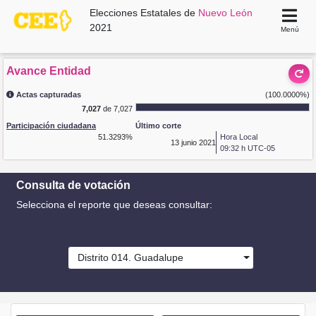
Elecciones Estatales de
Nuevo León
2021
Menú
Avance Entidad
Actas capturadas
(100.0000%)
7,027
de 7,027
Participación ciudadana
Último corte
51.3293%
Hora Local
13
junio 2021
09:32 h UTC-05
Consulta de votación
Selecciona el reporte que deseas consultar:
Distrito 014. Guadalupe