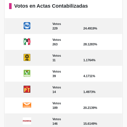
Votos en Actas Contabilizadas
Votos
229
24.4919%
Votos
263
28.1283%
Votos
11
1.1764%
Votos
39
4.1711%
Votos
14
1.4973%
Votos
189
20.2139%
Votos
146
15.6149%