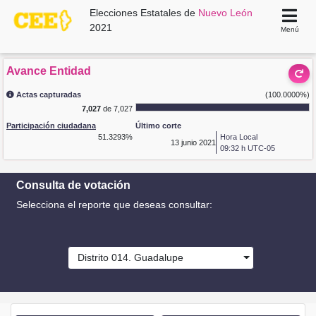
Elecciones Estatales de
Nuevo León
2021
Menú
Avance Entidad
Actas capturadas
(100.0000%)
7,027
de 7,027
Participación ciudadana
Último corte
51.3293%
Hora Local
13
junio 2021
09:32 h UTC-05
Consulta de votación
Selecciona el reporte que deseas consultar:
Distrito 014. Guadalupe