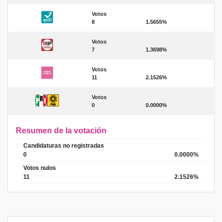
Votos
8
1.5655%
Votos
7
1.3698%
Votos
11
2.1526%
Votos
0
0.0000%
Resumen de la votación
Candidaturas no registradas
0
0.0000%
Votos nulos
11
2.1526%