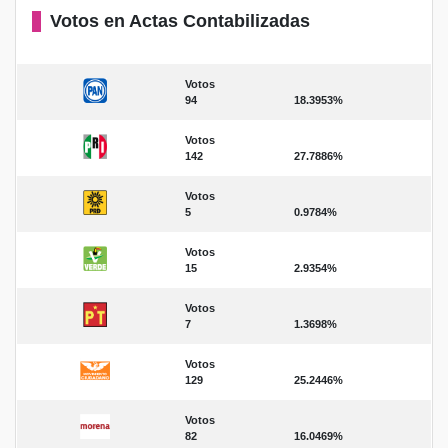
Votos en Actas Contabilizadas
Votos
94
18.3953%
Votos
142
27.7886%
Votos
5
0.9784%
Votos
15
2.9354%
Votos
7
1.3698%
Votos
129
25.2446%
Votos
82
16.0469%