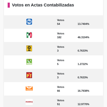
Votos en Actas Contabilizadas
Votos
54
13.7404%
Votos
182
46.3104%
Votos
3
0.7633%
Votos
5
1.2722%
Votos
3
0.7633%
Votos
66
16.7938%
Votos
51
12.9770%