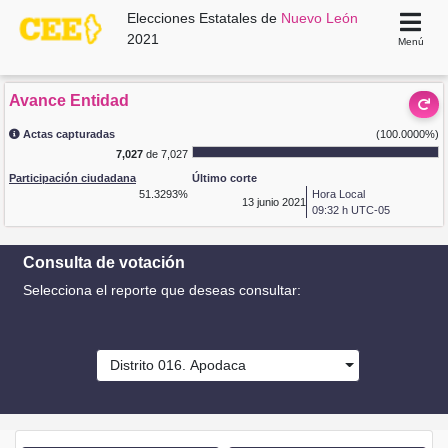
Elecciones Estatales de
Nuevo León
2021
Menú
Avance Entidad
Actas capturadas
(100.0000%)
7,027
de 7,027
Participación ciudadana
Último corte
51.3293%
Hora Local
13
junio 2021
09:32 h UTC-05
Consulta de votación
Selecciona el reporte que deseas consultar:
Distrito 016. Apodaca