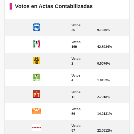
Votos en Actas Contabilizadas
Votos
36
9.1370%
Votos
169
42.8934%
Votos
2
0.5076%
Votos
4
1.0152%
Votos
11
2.7918%
Votos
56
14.2131%
Votos
87
22.0812%