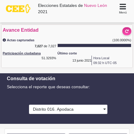
Elecciones Estatales de
Nuevo León
2021
Menú
Avance Entidad
Actas capturadas
(100.0000%)
7,027
de 7,027
Participación ciudadana
Último corte
51.3293%
Hora Local
13
junio 2021
09:32 h UTC-05
Consulta de votación
Selecciona el reporte que deseas consultar:
Distrito 016. Apodaca