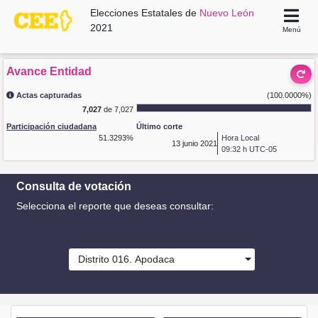
Elecciones Estatales de
Nuevo León
2021
Menú
Avance Entidad
Actas capturadas
(100.0000%)
7,027
de 7,027
Participación ciudadana
Último corte
51.3293%
Hora Local
13
junio 2021
09:32 h UTC-05
Consulta de votación
Selecciona el reporte que deseas consultar:
Distrito 016. Apodaca