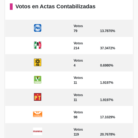
Votos en Actas Contabilizadas
Votos
79
13.7870%
Votos
214
37.3472%
Votos
4
0.6980%
Votos
11
1.9197%
Votos
11
1.9197%
Votos
98
17.1029%
Votos
119
20.7678%