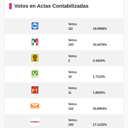
Votos en Actas Contabilizadas
Votos
111
19.0068%
Votos
193
33.0479%
Votos
2
0.3424%
Votos
10
1.7123%
Votos
11
1.8835%
Votos
122
20.8904%
Votos
100
17.1232%