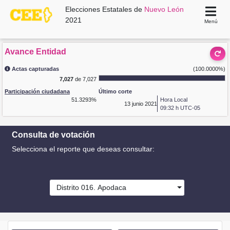
Elecciones Estatales de
Nuevo León
2021
Menú
Avance Entidad
Actas capturadas
(100.0000%)
7,027
de 7,027
Participación ciudadana
Último corte
51.3293%
Hora Local
13
junio 2021
09:32 h UTC-05
Consulta de votación
Selecciona el reporte que deseas consultar:
Distrito 016. Apodaca