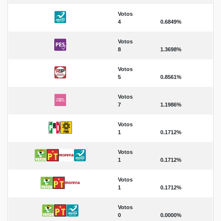
Votos
4
0.6849%
Votos
8
1.3698%
Votos
5
0.8561%
Votos
7
1.1986%
Votos
1
0.1712%
Votos
1
0.1712%
Votos
1
0.1712%
Votos
0
0.0000%