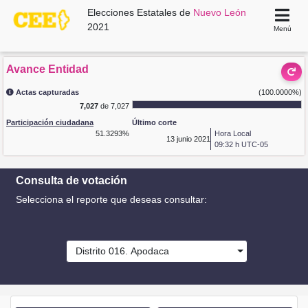
Elecciones Estatales de
Nuevo León
2021
Menú
Avance Entidad
Actas capturadas
(100.0000%)
7,027
de 7,027
Participación ciudadana
Último corte
51.3293%
Hora Local
13
junio 2021
09:32 h UTC-05
Consulta de votación
Selecciona el reporte que deseas consultar:
Distrito 016. Apodaca