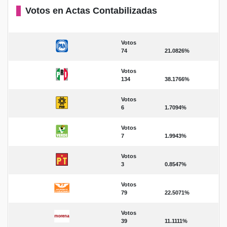
Votos en Actas Contabilizadas
Votos
74
21.0826%
Votos
134
38.1766%
Votos
6
1.7094%
Votos
7
1.9943%
Votos
3
0.8547%
Votos
79
22.5071%
Votos
39
11.1111%