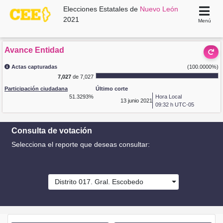
Elecciones Estatales de
Nuevo León
2021
Menú
Avance Entidad
Actas capturadas
(100.0000%)
7,027
de 7,027
Participación ciudadana
Último corte
51.3293%
Hora Local
13
junio 2021
09:32 h UTC-05
Consulta de votación
Selecciona el reporte que deseas consultar:
Distrito 017. Gral. Escobedo