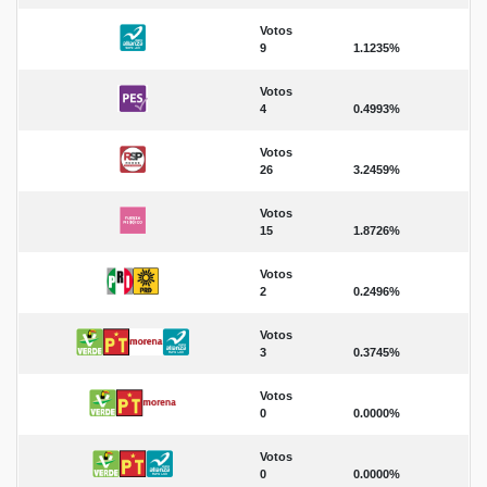
Votos
9
1.1235%
Votos
4
0.4993%
Votos
26
3.2459%
Votos
15
1.8726%
Votos
2
0.2496%
Votos
3
0.3745%
Votos
0
0.0000%
Votos
0
0.0000%