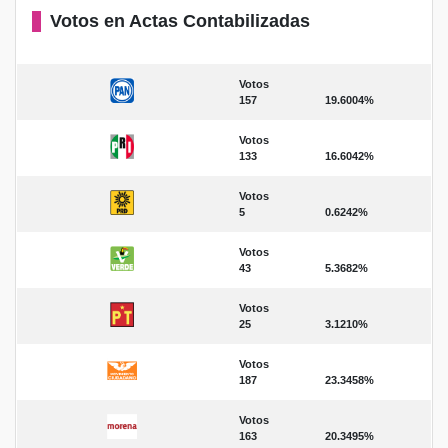
Votos en Actas Contabilizadas
Votos
157
19.6004%
Votos
133
16.6042%
Votos
5
0.6242%
Votos
43
5.3682%
Votos
25
3.1210%
Votos
187
23.3458%
Votos
163
20.3495%