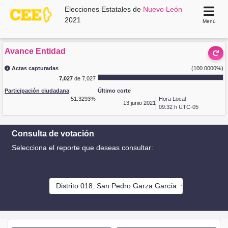
Elecciones Estatales de
Nuevo León
2021
Menú
Avance Entidad
Actas capturadas
(100.0000%)
7,027
de 7,027
Participación ciudadana
Último corte
51.3293%
Hora Local
13
junio 2021
09:32 h UTC-05
Consulta de votación
Selecciona el reporte que deseas consultar:
Distrito 018. San Pedro Garza García