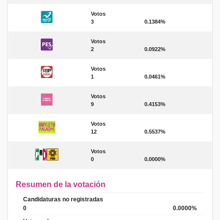
Votos
3
0.1384%
Votos
2
0.0922%
Votos
1
0.0461%
Votos
9
0.4153%
Votos
12
0.5537%
Votos
0
0.0000%
Resumen de la votación
Candidaturas no registradas
0
0.0000%