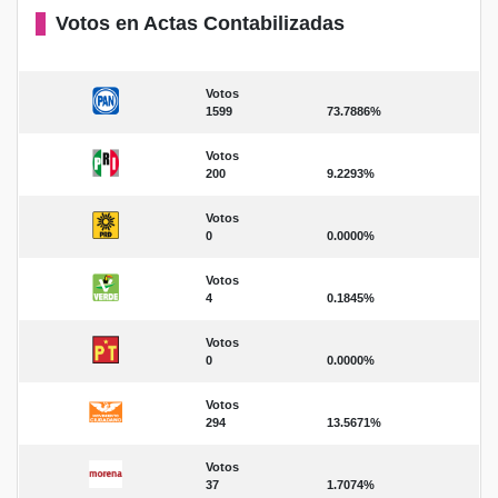
Votos en Actas Contabilizadas
Votos
1599
73.7886%
Votos
200
9.2293%
Votos
0
0.0000%
Votos
4
0.1845%
Votos
0
0.0000%
Votos
294
13.5671%
Votos
37
1.7074%