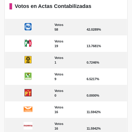
Votos en Actas Contabilizadas
Votos
58
42.0289%
Votos
19
13.7681%
Votos
1
0.7246%
Votos
9
6.5217%
Votos
0
0.0000%
Votos
16
11.5942%
Votos
16
11.5942%