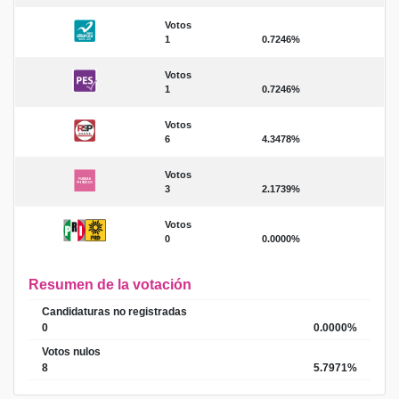
Votos
1
0.7246%
Votos
1
0.7246%
Votos
6
4.3478%
Votos
3
2.1739%
Votos
0
0.0000%
Resumen de la votación
Candidaturas no registradas
0
0.0000%
Votos nulos
8
5.7971%