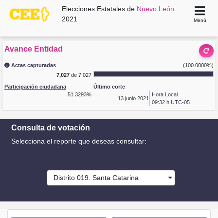
Elecciones Estatales de
Nuevo León
2021
Menú
Avance Entidad
Actas capturadas
(100.0000%)
7,027
de 7,027
Participación ciudadana
Último corte
51.3293%
Hora Local
13
junio 2021
09:32 h UTC-05
Consulta de votación
Selecciona el reporte que deseas consultar:
Distrito 019. Santa Catarina