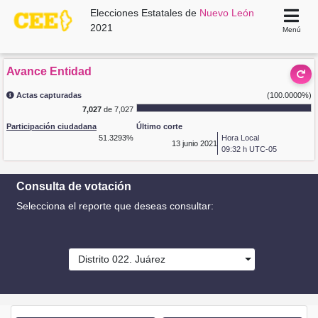
Elecciones Estatales de
Nuevo León
2021
Menú
Avance Entidad
Actas capturadas
(100.0000%)
7,027
de 7,027
Participación ciudadana
Último corte
51.3293%
Hora Local
13
junio 2021
09:32 h UTC-05
Consulta de votación
Selecciona el reporte que deseas consultar:
Distrito 022. Juárez