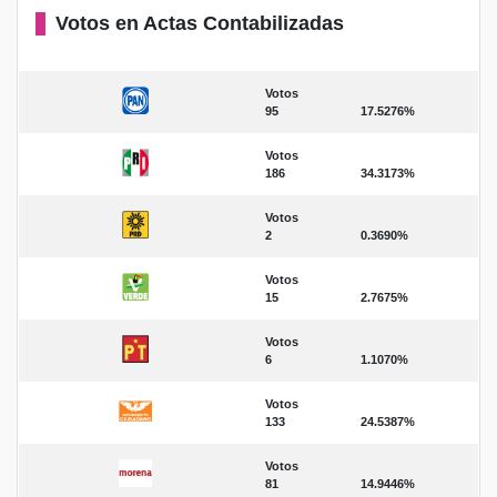
Votos en Actas Contabilizadas
Votos
95
17.5276%
Votos
186
34.3173%
Votos
2
0.3690%
Votos
15
2.7675%
Votos
6
1.1070%
Votos
133
24.5387%
Votos
81
14.9446%