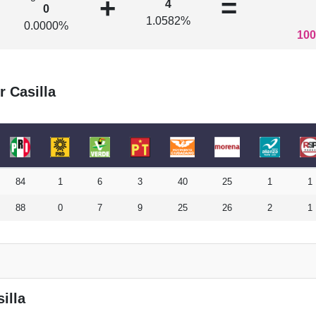
+
=
4
0
1.0582%
0.0000%
100
r Casilla
84
1
6
3
40
25
1
1
88
0
7
9
25
26
2
1
illa