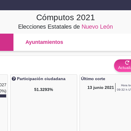
Cómputos
2021
Elecciones Estatales de
Nuevo León
Ayuntamientos
Actuali
Participación ciudadana
Último corte
,027
Hora lo
13
junio 2021
51.3293%
09:32 h U
0%)