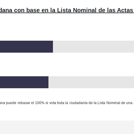
dana con base en la Lista Nominal de las Actas
ana puede rebasar el 100% si vota toda la ciudadanía de la Lista Nominal de una 
Con base en la Ley Federal del Derecho de Autor queda prohibida cualquier m
ación y/o destrucción de la información y/o contenido total o parcial de este sitio, 