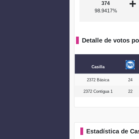
+
374
98.9417%
Detalle de votos po
Casilla
2372 Básica
24
2372 Contigua 1
22
Estadística
de Cas