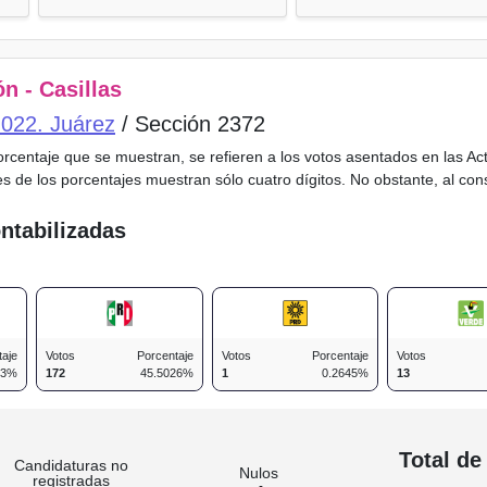
n - Casillas
o 022. Juárez
/ Sección 2372
porcentaje que se muestran, se refieren a los votos asentados en las A
es de los porcentajes muestran sólo cuatro dígitos. No obstante, al co
ntabilizadas
taje
Votos
Porcentaje
Votos
Porcentaje
Votos
93%
172
45.5026%
1
0.2645%
13
n
Total de
Candidaturas no
Nulos
registradas