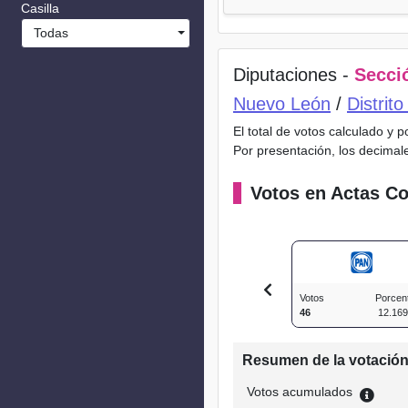
Casilla
Todas
Diputaciones -
Secció
Nuevo León
/
Distrit
El total de votos calculado y 
Por presentación, los decimal
Votos en Actas Co
Votos
Porcen
46
12.16
Resumen de la votació
Votos acumulados