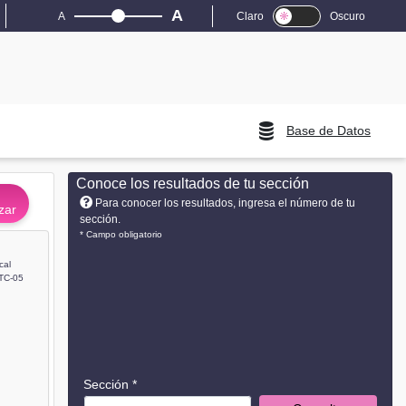
A
A
Claro
Oscuro
Base de Datos
Conoce los resultados de tu sección
Para conocer los resultados, ingresa el número de tu
zar
sección.
* Campo obligatorio
cal
TC-05
Sección *