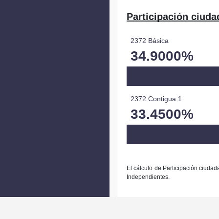
Participación ciuda
2372 Básica
34.9000%
2372 Contigua 1
33.4500%
El cálculo de Participación ciudad
Independientes.
La modific