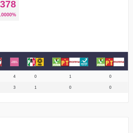
378
.0000%
4
0
1
0
3
1
0
0