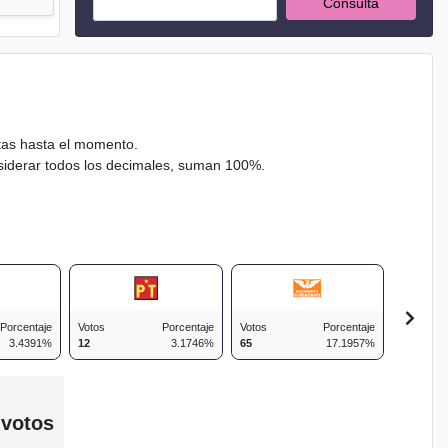
Consulta
ctas hasta el momento.
nsiderar todos los decimales, suman 100%.
Porcentaje
Votos
Porcentaje
Votos
Porcentaje
Votos
3.4391%
12
3.1746%
65
17.1957%
51
 votos