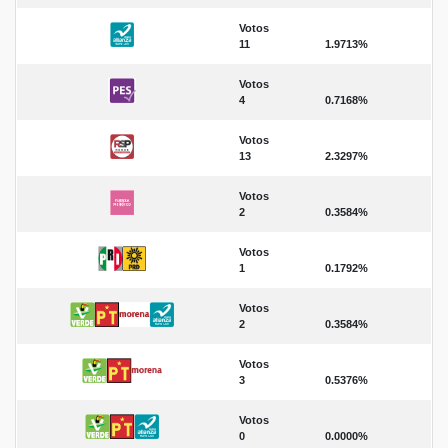
Votos
11
1.9713%
Votos
4
0.7168%
Votos
13
2.3297%
Votos
2
0.3584%
Votos
1
0.1792%
Votos
2
0.3584%
Votos
3
0.5376%
Votos
0
0.0000%