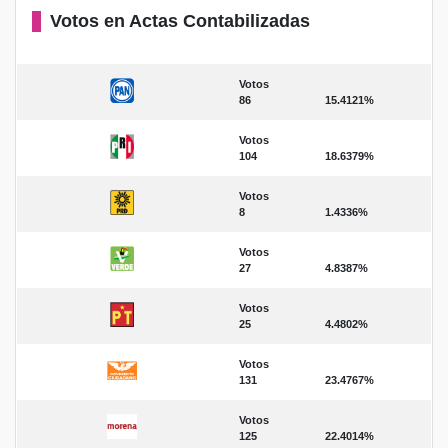
Votos en Actas Contabilizadas
Votos
86
15.4121%
Votos
104
18.6379%
Votos
8
1.4336%
Votos
27
4.8387%
Votos
25
4.4802%
Votos
131
23.4767%
Votos
125
22.4014%