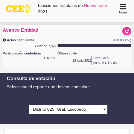
Elecciones Estatales de
Nuevo León
2021
Menú
Avance Entidad
Actas capturadas
(100.0000%)
7,027
de 7,027
Participación ciudadana
Último corte
51.3293%
Hora Local
13
junio 2021
09:32 h UTC-05
Consulta de votación
Selecciona el reporte que deseas consultar:
Distrito 025. Gral. Escobedo