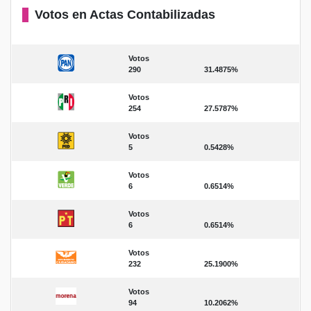
Votos en Actas Contabilizadas
Votos
290
31.4875%
Votos
254
27.5787%
Votos
5
0.5428%
Votos
6
0.6514%
Votos
6
0.6514%
Votos
232
25.1900%
Votos
94
10.2062%