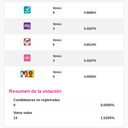
Votos
8
0.8686%
Votos
3
0.3257%
Votos
6
0.6514%
Votos
3
0.3257%
Votos
0
0.0000%
Resumen de la votación
Candidaturas no registradas
0
0.0000%
Votos nulos
14
1.5200%