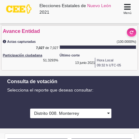
Elecciones Estatales de
Nuevo León
2021
Menú
Avance Entidad
Actas capturadas
(100.0000%)
7,027
de 7,027
Participación ciudadana
Último corte
51.3293%
Hora Local
13
junio 2021
09:32 h UTC-05
Consulta de votación
Selecciona el reporte que deseas consultar:
Distrito 008. Monterrey