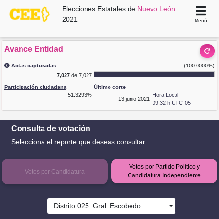
Elecciones Estatales de
Nuevo León
2021
Menú
Avance Entidad
Actas capturadas
(100.0000%)
7,027
de 7,027
Participación ciudadana
Último corte
51.3293%
Hora Local
13
junio 2021
09:32 h UTC-05
Consulta de votación
Selecciona el reporte que deseas consultar:
Votos por Partido Político y
Votos por Candidatura
Candidatura Independiente
Distrito 025. Gral. Escobedo