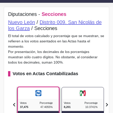
Diputaciones -
Secciones
Nuevo León
/
Distrito 009. San Nicolás de
los Garza
/ Secciones
El total de votos calculado y porcentaje que se muestran, se
refieren a los votos asentados en las Actas hasta el
momento.
Por presentación, los decimales de los porcentajes
muestran sólo cuatro dígitos. No obstante, al considerar
todos los decimales, suman 100%.
Votos en Actas Contabilizadas
Votos
Porcentaje
Votos
Porcentaje
Vot
37,475
47.4055%
8,201
10.3741%
303