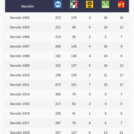
Sección
Sección 1902
272
176
3
30
16
Sección 1903
221
99
6
16
12
Sección 1906
214
35
2
5
7
Sección 1907
280
145
4
26
9
Sección 1908
192
136
4
24
8
Sección 1909
152
137
5
16
12
Sección 1910
138
133
2
11
17
Sección 1911
673
151
7
15
17
Sección 1914
305
79
3
5
7
Sección 1915
217
52
2
4
5
Sección 1916
235
41
1
6
5
Sección 1917
287
78
6
6
7
Sección 1918
227
127
6
13
21