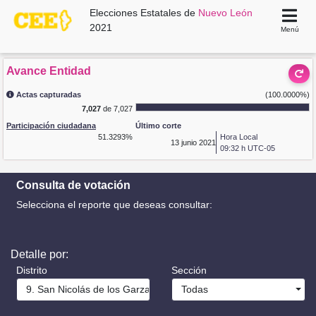
Elecciones Estatales de
Nuevo León
2021
Menú
Avance Entidad
Actas capturadas
(100.0000%)
7,027
de 7,027
Participación ciudadana
Último corte
51.3293%
Hora Local
13
junio 2021
09:32 h UTC-05
Consulta de votación
Selecciona el reporte que deseas consultar:
Detalle por:
Distrito
Sección
9. San Nicolás de los Garza
Todas