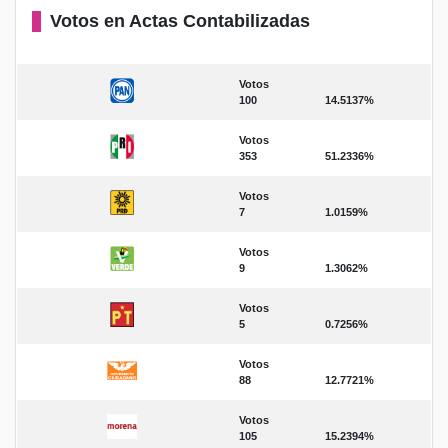
Votos en Actas Contabilizadas
Votos
100
14.5137%
Votos
353
51.2336%
Votos
7
1.0159%
Votos
9
1.3062%
Votos
5
0.7256%
Votos
88
12.7721%
Votos
105
15.2394%