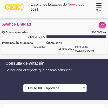
Elecciones Estatales de
Nuevo León
2021
Menú
Avance Entidad
Actas capturadas
(100.0000%)
7,027
de 7,027
Participación ciudadana
Último corte
51.3293%
Hora Local
13
junio 2021
09:32 h UTC-05
Consulta de votación
Selecciona el reporte que deseas consultar:
Distrito 007. Apodaca