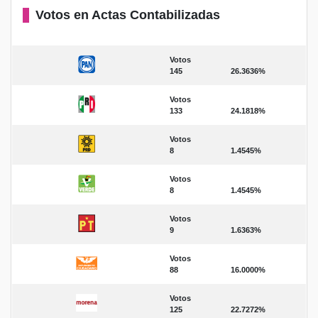
Votos en Actas Contabilizadas
Votos
145
26.3636%
Votos
133
24.1818%
Votos
8
1.4545%
Votos
8
1.4545%
Votos
9
1.6363%
Votos
88
16.0000%
Votos
125
22.7272%