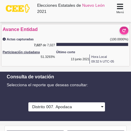
Elecciones Estatales de
Nuevo León
2021
Menú
Avance Entidad
Actas capturadas
(100.0000%)
7,027
de 7,027
Participación ciudadana
Último corte
51.3293%
Hora Local
13
junio 2021
09:32 h UTC-05
Consulta de votación
Selecciona el reporte que deseas consultar:
Distrito 007. Apodaca