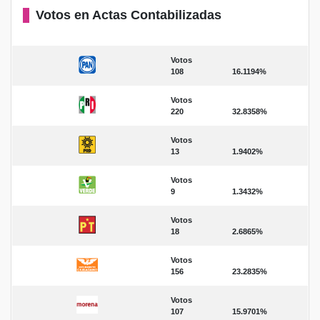
Votos en Actas Contabilizadas
Votos
108
16.1194%
Votos
220
32.8358%
Votos
13
1.9402%
Votos
9
1.3432%
Votos
18
2.6865%
Votos
156
23.2835%
Votos
107
15.9701%