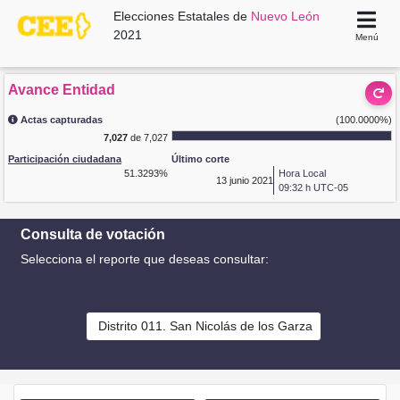
Elecciones Estatales de
Nuevo León
2021
Menú
Avance Entidad
Actas capturadas
(100.0000%)
7,027
de 7,027
Participación ciudadana
Último corte
51.3293%
Hora Local
13
junio 2021
09:32 h UTC-05
Consulta de votación
Selecciona el reporte que deseas consultar:
Distrito 011. San Nicolás de los Garza