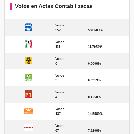
Votos en Actas Contabilizadas
Votos
552
58.6609%
Votos
111
11.7959%
Votos
0
0.0000%
Votos
5
0.5313%
Votos
4
0.4250%
Votos
137
14.5589%
Votos
67
7.1200%