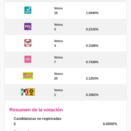
Votos
15
1.5940%
Votos
2
0.2125%
Votos
3
0.3188%
Votos
7
0.7438%
Votos
20
2.1253%
Votos
1
0.1062%
Resumen de la votación
Candidaturas no registradas
0
0.0000%