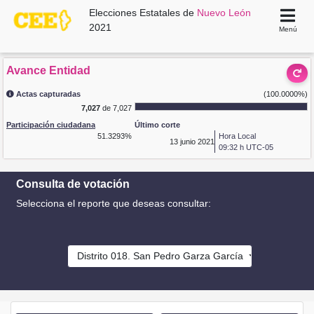
Elecciones Estatales de
Nuevo León
2021
Menú
Avance Entidad
Actas capturadas
(100.0000%)
7,027
de 7,027
Participación ciudadana
Último corte
51.3293%
Hora Local
13
junio 2021
09:32 h UTC-05
Consulta de votación
Selecciona el reporte que deseas consultar:
Distrito 018. San Pedro Garza García