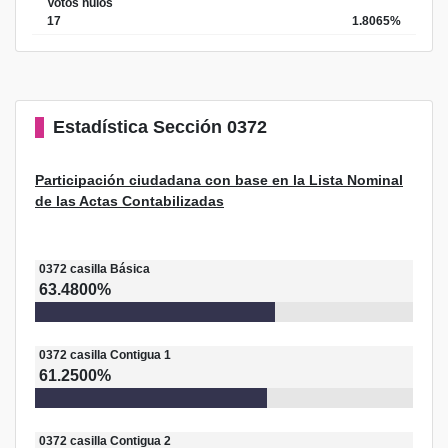
Votos nulos
17
1.8065%
Estadística
Sección 0372
Participación ciudadana con base en la Lista Nominal
de las Actas Contabilizadas
0372
casilla
Básica
63.4800%
0372
casilla
Contigua 1
61.2500%
0372
casilla
Contigua 2