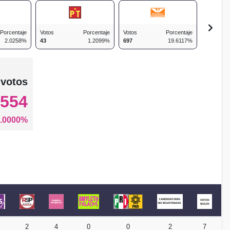
Porcentaje
Votos
Porcentaje
Votos
Porcentaje
Votos
2.0258%
43
1.2099%
697
19.6117%
428
 votos
,554
.0000%
T
2
4
0
0
2
7