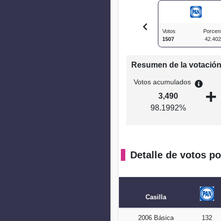
Votos
Porcen
1507
42.40
Resumen de la votació
Votos acumulados
+
3,490
98.1992%
Detalle de votos po
Casilla
2006 Básica
132