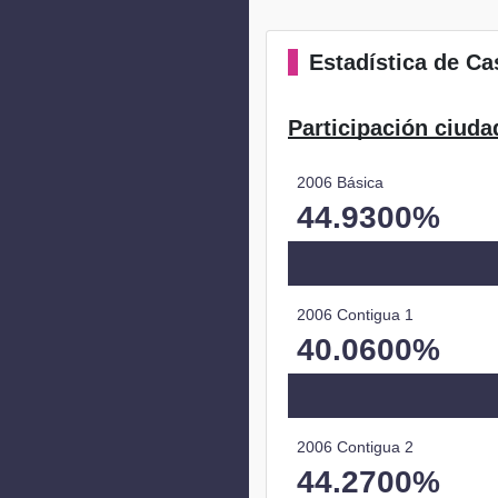
Estadística
de Cas
Participación ciuda
2006 Básica
44.9300%
2006 Contigua 1
40.0600%
2006 Contigua 2
44.2700%