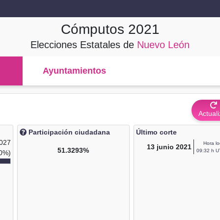
Cómputos
2021
Elecciones Estatales de
Nuevo León
Ayuntamientos
Actuali
Participación ciudadana
Último corte
,027
Hora lo
13
junio 2021
51.3293%
09:32 h U
0%)