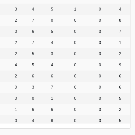
3
4
5
1
0
4
2
7
0
0
0
8
0
6
5
0
0
7
2
7
4
0
0
1
2
5
3
0
0
2
4
5
4
0
0
9
2
6
6
0
0
6
0
3
7
0
0
6
0
0
1
0
0
5
1
6
6
0
0
2
0
4
6
0
0
5