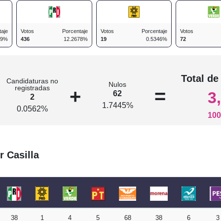
taje
Votos
Porcentaje
Votos
Porcentaje
Votos
29%
436
12.2678%
19
0.5346%
72
n
Total de
Candidaturas no
Nulos
registradas
+
=
3
62
2
1.7445%
0.0562%
100
r Casilla
38
1
4
5
68
38
6
3