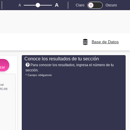
A
A
Claro
Oscuro
Base de Datos
Conoce los resultados de tu sección
Para conocer los resultados, ingresa el número de tu
zar
sección.
* Campo obligatorio
cal
TC-05