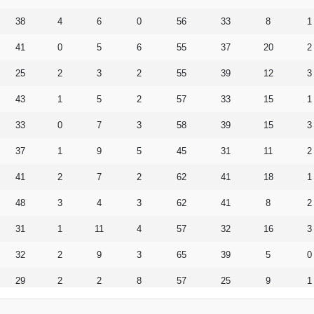
38
4
6
0
56
33
8
1
41
0
5
6
55
37
20
2
25
2
3
2
55
39
12
3
43
1
5
2
57
33
15
1
33
0
7
3
58
39
15
3
37
1
9
5
45
31
11
2
41
2
7
2
62
41
18
1
48
3
4
3
62
41
8
2
31
1
11
4
57
32
16
3
32
2
9
3
65
39
5
0
29
2
2
8
57
25
9
1